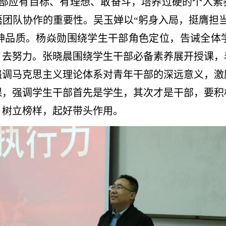
部应有目标、有理想、敢奋斗，培养过硬的个人素
团队协作的重要性。吴玉婵以“躬身入局，挺膺担
神品质。杨焱勋围绕学生干部角色定位，告诫全体
、去努力。张晓晨围绕学生干部必备素养展开授课，
强调马克思主义理论体系对青年干部的深远意义，激
课，强调学生干部首先是学生，其次才是干部，要积
，树立榜样，起好带头作用。