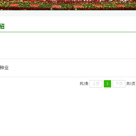
绍
种业
共2条
上页
1
下页
共1页