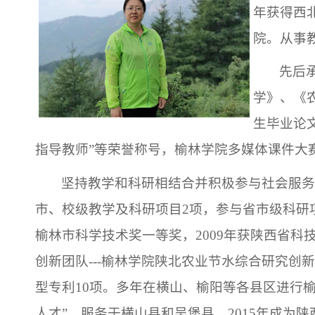
年获得西
院。从事
先后
学》、《
生毕业论文
指导教师”等荣誉称号，榆林学院多媒体课件大
坚持教学和科研相结合并积极参与社会服
市、校级教学及科研项目
2
项，参与省市级科研
榆林市科学技术奖一等奖，
2009
年获陕西省科
创新团队
---
榆林学院陕北农业节水综合研究创新
型专利
10
项。多年在横山、榆阳等各县区进行
人才”，服务于横山县和吴堡县。
2015
年成为陕