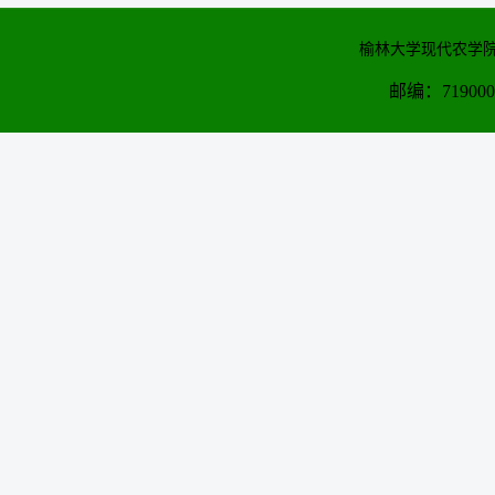
榆林大学现代农学院
邮编：71900