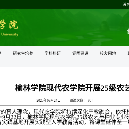
设
养
研究生培养
学科科研
党团建设
校友园地
程——榆林学院现代农学院开展25级农
2025年09月24日
阅读次数：[
80
]
”的育人理念，现代农学院将持续深化产教融合，依托
年
9
月
22
日，榆林学院现代农学院
25
级农艺与种业专业
育实践基地开展实践型入学教育活动，将课堂延伸至一